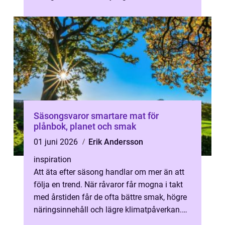
k...
Säsongsvaror smartare mat för
plånbok, planet och smak
01 juni 2026
Erik Andersson
inspiration
Att äta efter säsong handlar om mer än att
följa en trend. När råvaror får mogna i takt
med årstiden får de ofta bättre smak, högre
näringsinnehåll och lägre klimatpåverkan.
Samtidigt stärks lokala pr...