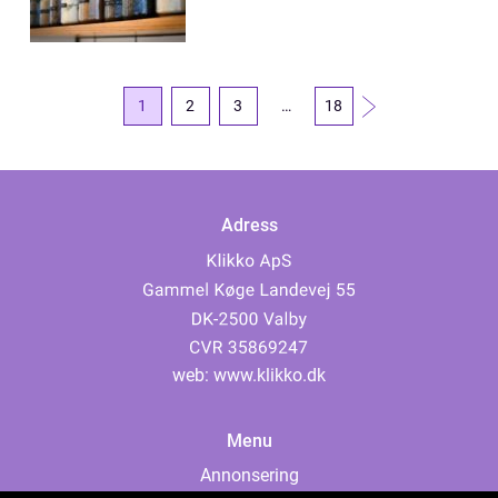
1
2
3
…
18
Adress
web:
www.klikko.dk
Menu
Annonsering