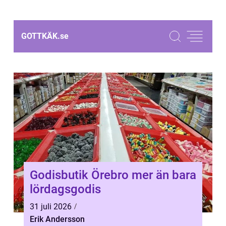
GOTTKÄK.
se
Godisbutik Örebro mer än bara
lördagsgodis
31 juli 2026
Erik Andersson