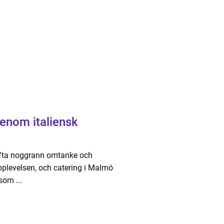
enom italiensk
r ofta noggrann omtanke och
pplevelsen, och catering i Malmö
som ...