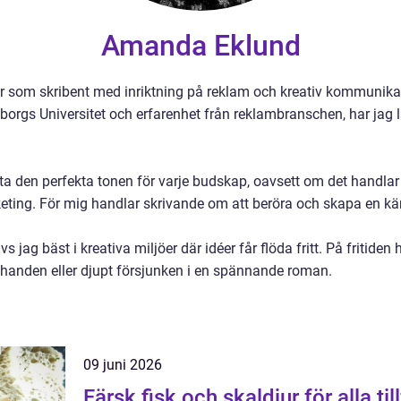
Amanda Eklund
 som skribent med inriktning på reklam och kreativ kommunika
gs Universitet och erfarenhet från reklambranschen, har jag lär
itta den perfekta tonen för varje budskap, oavsett om det hand
keting. För mig handlar skrivande om att beröra och skapa en k
jag bäst i kreativa miljöer där idéer får flöda fritt. På fritiden 
 handen eller djupt försjunken i en spännande roman.
09 juni 2026
Färsk fisk och skaldjur för alla til