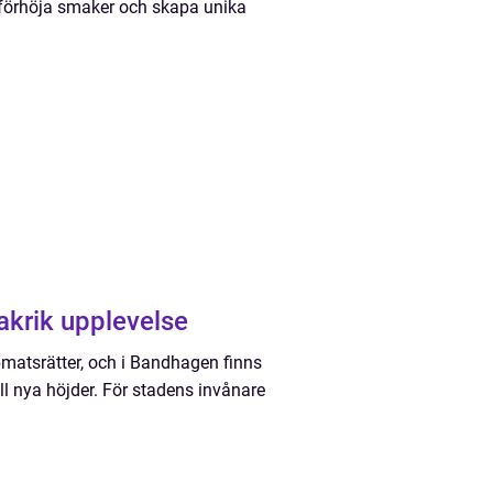
tt förhöja smaker och skapa unika
krik upplevelse
matsrätter, och i Bandhagen finns
ill nya höjder. För stadens invånare