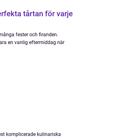
erfekta tårtan för varje
 många fester och firanden.
bara en vanlig eftermiddag när
mest komplicerade kulinariska