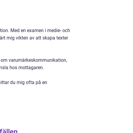
tion. Med en examen i medie- och
t mig vikten av att skapa texter
lar om varumärkeskommunikation,
änsla hos mottagaren.
hittar du mig ofta på en
lfällen