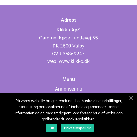
Adress
web:
www.klikko.dk
Menu
Annonsering
Om oss
På vores website bruges cookies til at huske dine indstillinger,
Cookies
statistik og personalisering af indhold og annoncer. Denne
information deles med tredjepart. Ved fortsat brug af websiden
Kontakta oss
godkender du cookiepolitikken.
Sitemap
Ok
Privatlivspolitik