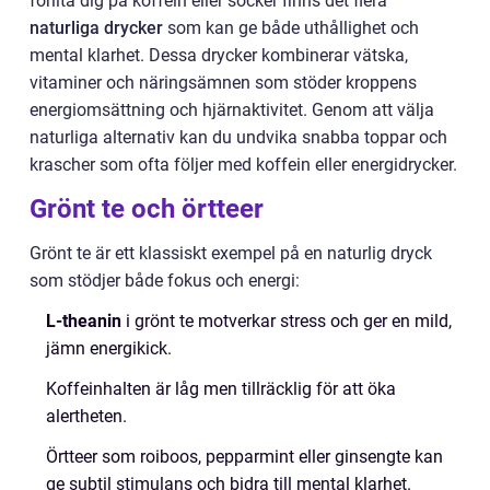
förlita dig på koffein eller socker finns det flera
naturliga drycker
som kan ge både uthållighet och
mental klarhet. Dessa drycker kombinerar vätska,
vitaminer och näringsämnen som stöder kroppens
energiomsättning och hjärnaktivitet. Genom att välja
naturliga alternativ kan du undvika snabba toppar och
krascher som ofta följer med koffein eller energidrycker.
Grönt te och örtteer
Grönt te är ett klassiskt exempel på en naturlig dryck
som stödjer både fokus och energi:
L-theanin
i grönt te motverkar stress och ger en mild,
jämn energikick.
Koffeinhalten är låg men tillräcklig för att öka
alertheten.
Örtteer som roiboos, pepparmint eller ginsengte kan
ge subtil stimulans och bidra till mental klarhet.