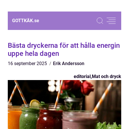
GOTTKÄK.
se
Bästa dryckerna för att hålla energin
uppe hela dagen
16 september 2025
Erik Andersson
editorial
,
Mat och dryck