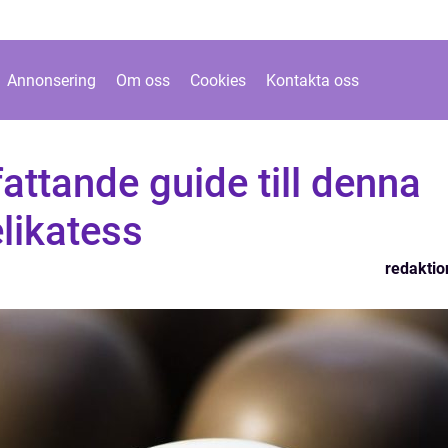
Annonsering
Om oss
Cookies
Kontakta oss
fattande guide till denna
likatess
redaktio