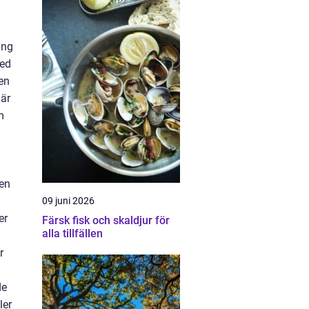
ing
med
en
 är
m
 en
09 juni 2026
er
Färsk fisk och skaldjur för
alla tillfällen
r
de
ler