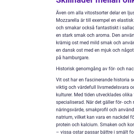
Även om alla vitostsorter delar en lj
Mozzarella är till exempel en elastis
och smakar också fantastiskt i salla
en stark smak och aroma. Den används 
krämig ost med mild smak och används
en dansk ost med en mjuk och något 
på hamburgare.
Historisk genomgång av för- och nack
Vit ost har en fascinerande historia 
viktig och värdefull livsmedelsvara
kulturer. Med tiden utvecklades olika 
specialiserad. När det gäller för- och
näringsvärde, smakprofil och användn
natrium, vilket kan vara en nackdel f
protein och kalcium. Smaken och ko
– vissa ostar passar bättre i smält f