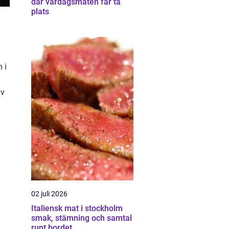
där vardagsmaten får ta
plats
 i
av
02 juli 2026
Italiensk mat i stockholm
smak, stämning och samtal
runt bordet