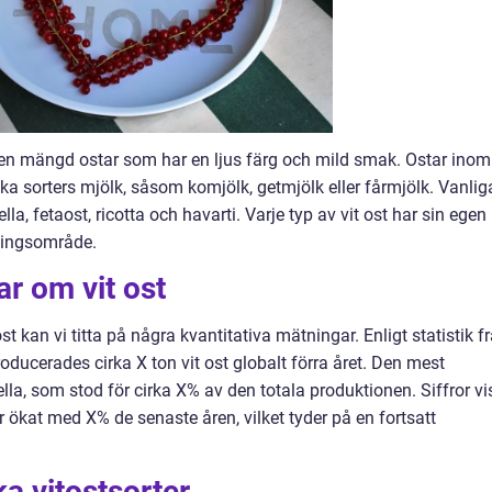
 en mängd ostar som har en ljus färg och mild smak. Ostar inom
ka sorters mjölk, såsom komjölk, getmjölk eller fårmjölk. Vanlig
la, fetaost, ricotta och havarti. Varje typ av vit ost har sin egen
ningsområde.
ar om vit ost
 ost kan vi titta på några kvantitativa mätningar. Enligt statistik f
oducerades cirka X ton vit ost globalt förra året. Den mest
lla, som stod för cirka X% av den totala produktionen. Siffror vi
 ökat med X% de senaste åren, vilket tyder på en fortsatt
ka vitostsorter