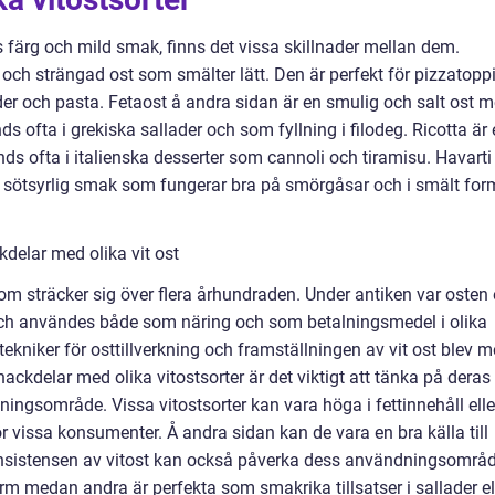
us färg och mild smak, finns det vissa skillnader mellan dem.
k och strängad ost som smälter lätt. Den är perfekt för pizzatopp
der och pasta. Fetaost å andra sidan är en smulig och salt ost 
ofta i grekiska sallader och som fyllning i filodeg. Ricotta är 
 ofta i italienska desserter som cannoli och tiramisu. Havarti
sötsyrlig smak som fungerar bra på smörgåsar och i smält for
delar med olika vit ost
som sträcker sig över flera århundraden. Under antiken var osten
 och användes både som näring och som betalningsmedel i olika
tekniker för osttillverkning och framställningen av vit ost blev m
 nackdelar med olika vitostsorter är det viktigt att tänka på deras
ingsområde. Vissa vitostsorter kan vara höga i fettinnehåll elle
ör vissa konsumenter. Å andra sidan kan de vara en bra källa till
nsistensen av vitost kan också påverka dess användningsområ
orm medan andra är perfekta som smakrika tillsatser i sallader el