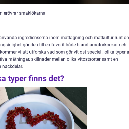
om erövrar smaklökarna
h använda ingredienserna inom matlagning och matkultur runt om
ngsidighet gör den till en favorit både bland amatörkockar och
 kommer vi att utforska vad som gör vit ost speciell, olika typer 
ativa mätningar, skillnader mellan olika vitostsorter samt en
h nackdelar.
ka typer finns det?