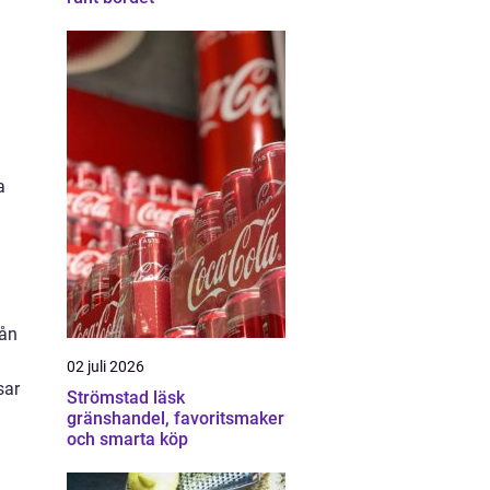
a
rån
02 juli 2026
sar
Strömstad läsk
gränshandel, favoritsmaker
och smarta köp