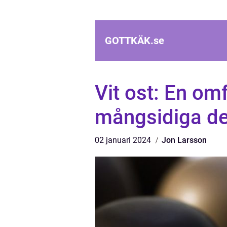
GOTTKÄK.
se
Vit ost: En om
mångsidiga de
02 januari 2024
Jon Larsson