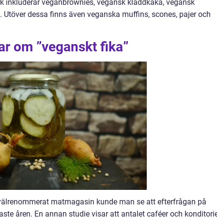
rk inkluderar veganbrownies, vegansk kladdkaka, vegansk
 Utöver dessa finns även veganska muffins, scones, pajer och
ar om ”veganskt fika”
t välrenommerat matmagasin kunde man se att efterfrågan på
aste åren. En annan studie visar att antalet caféer och konditori