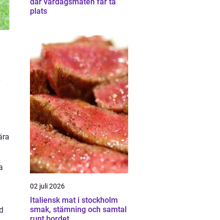
där vardagsmaten får ta
plats
v
ära
a
02 juli 2026
Italiensk mat i stockholm
smak, stämning och samtal
d
runt bordet