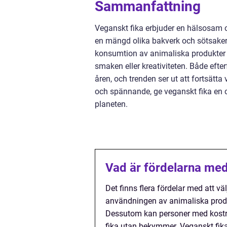
Sammanfattning
Veganskt fika erbjuder en hälsosam o
en mängd olika bakverk och sötsaker 
konsumtion av animaliska produkter 
smaken eller kreativiteten. Både eft
åren, och trenden ser ut att fortsätta
och spännande, ge veganskt fika en c
planeten.
Vad är fördelarna med 
Det finns flera fördelar med att väl
användningen av animaliska produk
Dessutom kan personer med kostrest
fika utan bekymmer. Veganskt fik