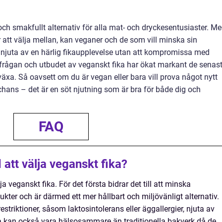
ch smakfullt alternativ för alla mat- och dryckesentusiaster. M
att välja mellan, kan veganer och de som vill minska sin
njuta av en härlig fikaupplevelse utan att kompromissa med
erfrågan och utbudet av veganskt fika har ökat markant de senas
 växa. Så oavsett om du är vegan eller bara vill prova något nytt
hans – det är en söt njutning som är bra för både dig och
FAQ
att välja veganskt fika?
ja veganskt fika. För det första bidrar det till att minska
ter och är därmed ett mer hållbart och miljövänligt alternativ.
riktioner, såsom laktosintolerans eller äggallergier, njuta av
a kan också vara hälsosammare än traditionella bakverk då de