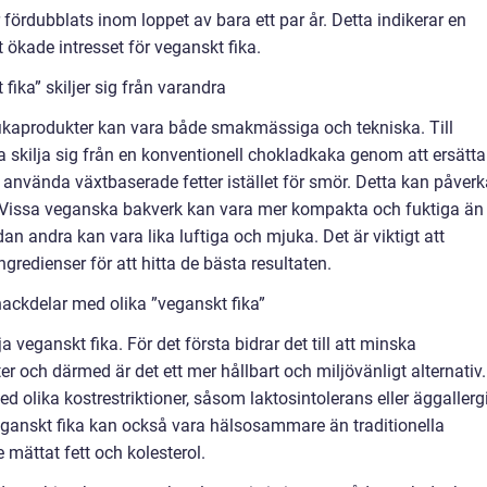
fördubblats inom loppet av bara ett par år. Detta indikerar en
 ökade intresset för veganskt fika.
fika” skiljer sig från varandra
fikaprodukter kan vara både smakmässiga och tekniska. Till
skilja sig från en konventionell chokladkaka genom att ersätta
nvända växtbaserade fetter istället för smör. Detta kan påverk
Vissa veganska bakverk kan vara mer kompakta och fuktiga än
an andra kan vara lika luftiga och mjuka. Det är viktigt att
gredienser för att hitta de bästa resultaten.
ackdelar med olika ”veganskt fika”
 veganskt fika. För det första bidrar det till att minska
 och därmed är det ett mer hållbart och miljövänligt alternativ.
 olika kostrestriktioner, såsom laktosintolerans eller äggallergi
eganskt fika kan också vara hälsosammare än traditionella
 mättat fett och kolesterol.