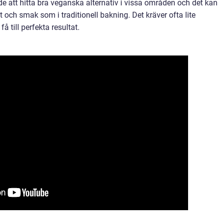
 att hitta bra veganska alternativ i vissa områden och det kan
 och smak som i traditionell bakning. Det kräver ofta lite
å till perfekta resultat.