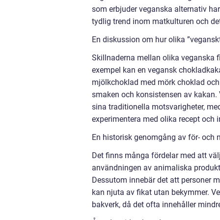
som erbjuder veganska alternativ har 
tydlig trend inom matkulturen och det
En diskussion om hur olika ”veganskt 
Skillnaderna mellan olika veganska 
exempel kan en vegansk chokladkaka 
mjölkchoklad med mörk choklad och a
smaken och konsistensen av kakan. 
sina traditionella motsvarigheter, med
experimentera med olika recept och in
En historisk genomgång av för- och n
Det finns många fördelar med att välja
användningen av animaliska produkter
Dessutom innebär det att personer med
kan njuta av fikat utan bekymmer. V
bakverk, då det ofta innehåller mindre