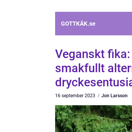
GOTTKÄK.
se
Veganskt fika
smakfullt alter
dryckesentusi
16 september 2023
Jon Larsson