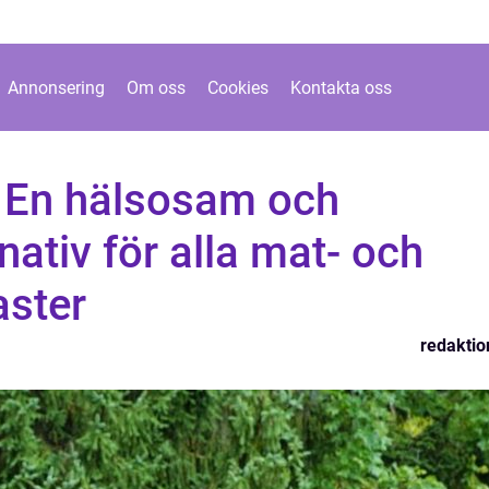
Annonsering
Om oss
Cookies
Kontakta oss
: En hälsosam och
nativ för alla mat- och
aster
redaktio