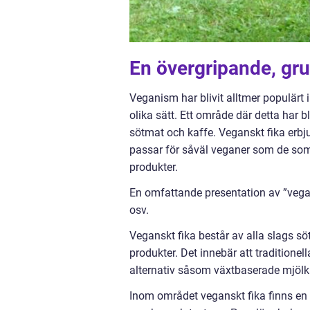
En övergripande, gru
Veganism har blivit alltmer populärt
olika sätt. Ett område där detta har b
sötmat och kaffe. Veganskt fika erbjud
passar för såväl veganer som de som
produkter.
En omfattande presentation av ”vegans
osv.
Veganskt fika består av alla slags s
produkter. Det innebär att tradition
alternativ såsom växtbaserade mjölkp
Inom området veganskt fika finns en 