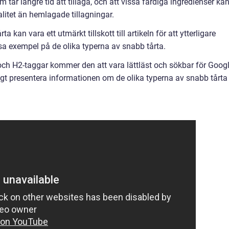
 tar längre tid att tillaga, och att vissa färdiga ingredienser ka
valitet än hemlagade tillagningar.
kan vara ett utmärkt tillskott till artikeln för att ytterligare
isa exempel på de olika typerna av snabb tårta.
ch H2-taggar kommer den att vara lättläst och sökbar för Googl
ligt presentera informationen om de olika typerna av snabb tårta