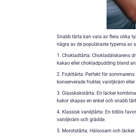
Snabb tårta kan vara av flera olika ty
några av de populäraste typerna av s
1. Chokladtårta: Chokladälskarens d
kakao eller chokladpudding bland an
2. Frukttårta: Perfekt för sommarens
konserverade frukter, vaniljkräm eller
3. Glasskakstårta: En läcker kombina
kakor skapas en enkel och snabb tår
4. Klassisk vaniljtårta: En tidlös fa
vaniljkräm och grädde.
5. Morotstårta: Hälsosam och läcker.