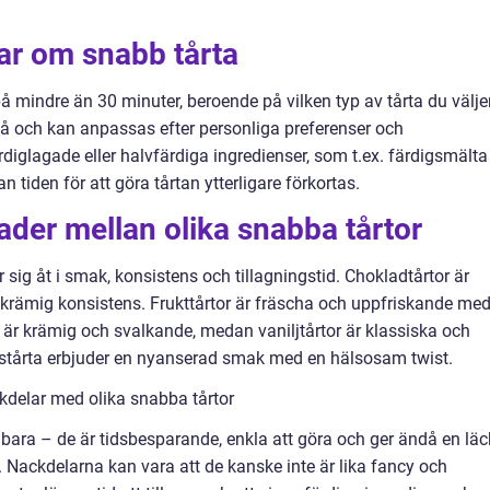
ar om snabb tårta
å mindre än 30 minuter, beroende på vilken typ av tårta du välje
kså och kan anpassas efter personliga preferenser och
diglagade eller halvfärdiga ingredienser, som t.ex. färdigsmälta
an tiden för att göra tårtan ytterligare förkortas.
ader mellan olika snabba tårtor
r sig åt i smak, konsistens och tillagningstid. Chokladtårtor är
, krämig konsistens. Frukttårtor är fräscha och uppfriskande me
 är krämig och svalkande, medan vaniljtårtor är klassiska och
tstårta erbjuder en nyanserad smak med en hälsosam twist.
kdelar med olika snabba tårtor
ara – de är tidsbesparande, enkla att göra och ger ändå en läc
et. Nackdelarna kan vara att de kanske inte är lika fancy och