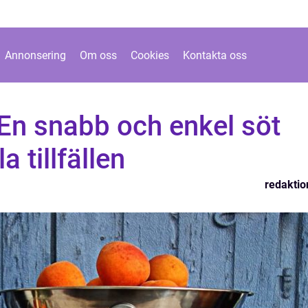
Annonsering
Om oss
Cookies
Kontakta oss
En snabb och enkel söt
a tillfällen
redaktio