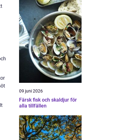
tt
och
tor
söt
09 juni 2026
Färsk fisk och skaldjur för
lt
alla tillfällen
a