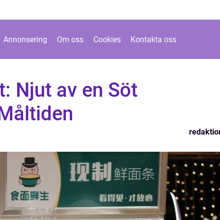
Annonsering
Om oss
Cookies
Kontakta oss
: Njut av en Söt
Måltiden
redaktio