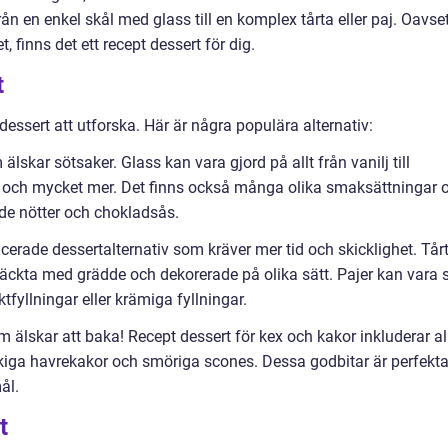
rån en enkel skål med glass till en komplex tårta eller paj. Oavse
t, finns det ett recept dessert för dig.
t
 dessert att utforska. Här är några populära alternativ:
 älskar sötsaker. Glass kan vara gjord på allt från vanilj till
ar och mycket mer. Det finns också många olika smaksättningar 
ade nötter och chokladsås.
ncerade dessertalternativ som kräver mer tid och skicklighet. Tår
 täckta med grädde och dekorerade på olika sätt. Pajer kan vara 
ktfyllningar eller krämiga fyllningar.
m älskar att baka! Recept dessert för kex och kakor inkluderar al
ckiga havrekakor och smöriga scones. Dessa godbitar är perfekt
ål.
t