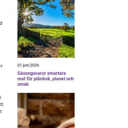
ed
01 juni 2026
av
Säsongsvaror smartare
mat för plånbok, planet och
smak
i
tt
t