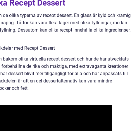
ika Recept Dessert
 de olika typerna av recept dessert. En glass är kyld och krämig
knaprig. Tårtor kan vara flera lager med olika fyllningar, medan
yllning. Dessutom kan olika recept innehålla olika ingredienser,
ckdelar med Recept Dessert
en bakom olika virtuella recept dessert och hur de har utvecklats
ta förbehållna de rika och mäktiga, med extravaganta kreationer
ar dessert blivit mer tillgängligt för alla och har anpassats till
ackdelen är att en del dessertalternativ kan vara mindre
cker och fett.