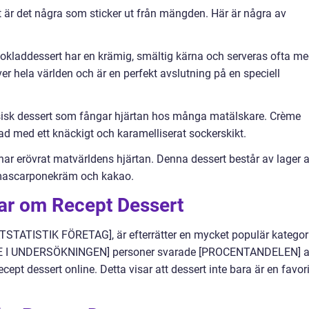
t är det några som sticker ut från mängden. Här är några av
okladdessert har en krämig, smältig kärna och serveras ofta m
ver hela världen och är en perfekt avslutning på en speciell
ssisk dessert som fångar hjärtan hos många matälskare. Crème
ad med ett knäckigt och karamelliserat sockerskikt.
 har erövrat matvärldens hjärtan. Denna dessert består av lager 
 mascarponekräm och kakao.
gar om Recept Dessert
ATSTATISTIK FÖRETAG], är efterrätter en mycket populär kategor
E I UNDERSÖKNINGEN] personer svarade [PROCENTANDELEN] a
ecept dessert online. Detta visar att dessert inte bara är en favori