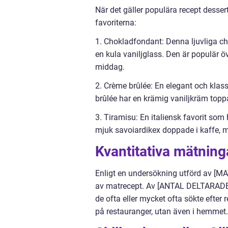
När det gäller populära recept desser
favoriterna:
1. Chokladfondant: Denna ljuvliga ch
en kula vaniljglass. Den är populär ö
middag.
2. Crème brûlée: En elegant och kla
brûlée har en krämig vaniljkräm topp
3. Tiramisu: En italiensk favorit som
mjuk savoiardikex doppade i kaffe,
Kvantitativa mätnin
Enligt en undersökning utförd av [M
av matrecept. Av [ANTAL DELTARAD
de ofta eller mycket ofta sökte efter r
på restauranger, utan även i hemmet.