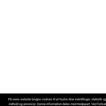
På vores website bruges cookies til at huske dine indstillinger, statistik o
indhold og annoncer. Denne information deles med tredjepart. Ved fortsa