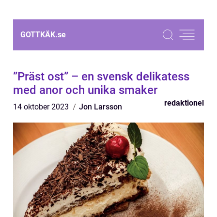
GOTTKÄK.
se
”Präst ost” – en svensk delikatess
med anor och unika smaker
redaktionel
14 oktober 2023
Jon Larsson