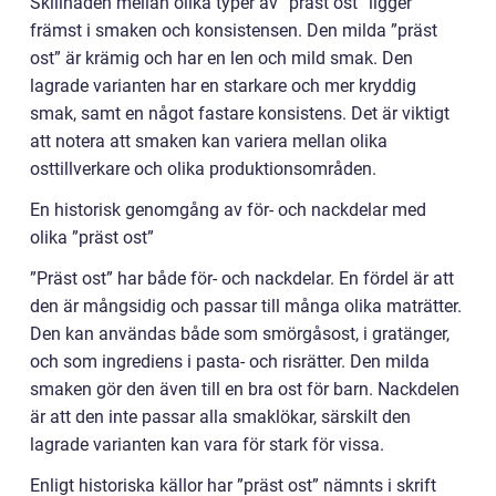
Skillnaden mellan olika typer av ”präst ost” ligger
främst i smaken och konsistensen. Den milda ”präst
ost” är krämig och har en len och mild smak. Den
lagrade varianten har en starkare och mer kryddig
smak, samt en något fastare konsistens. Det är viktigt
att notera att smaken kan variera mellan olika
osttillverkare och olika produktionsområden.
En historisk genomgång av för- och nackdelar med
olika ”präst ost”
”Präst ost” har både för- och nackdelar. En fördel är att
den är mångsidig och passar till många olika maträtter.
Den kan användas både som smörgåsost, i gratänger,
och som ingrediens i pasta- och risrätter. Den milda
smaken gör den även till en bra ost för barn. Nackdelen
är att den inte passar alla smaklökar, särskilt den
lagrade varianten kan vara för stark för vissa.
Enligt historiska källor har ”präst ost” nämnts i skrift