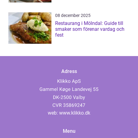
08 december 2025
Restaurang i Mölndal: Guide till
smaker som förenar vardag och
fest
Adress
web:
www.klikko.dk
Menu