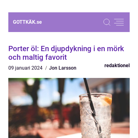
GOTTKÄK.
se
Porter öl: En djupdykning i en mörk
och maltig favorit
redaktionel
09 januari 2024
Jon Larsson