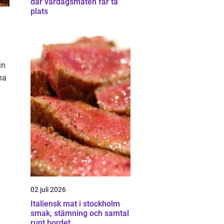
där vardagsmaten får ta
plats
in
na
02 juli 2026
Italiensk mat i stockholm
smak, stämning och samtal
runt bordet