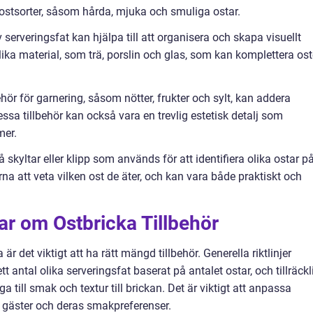
 ostsorter, såsom hårda, mjuka och smuliga ostar.
 serveringsfat kan hjälpa till att organisera och skapa visuellt
i olika material, som trä, porslin och glas, som kan komplettera os
behör för garnering, såsom nötter, frukter och sylt, kan addera
essa tillbehör kan också vara en trevlig estetisk detalj som
mer.
skyltar eller klipp som används för att identifiera olika ostar p
rna att veta vilken ost de äter, och kan vara både praktiskt och
ar om Ostbricka Tillbehör
r det viktigt att ha rätt mängd tillbehör. Generella riktlinjer
ett antal olika serveringsfat baserat på antalet ostar, och tillräckl
ga till smak och textur till brickan. Det är viktigt att anpassa
 gäster och deras smakpreferenser.