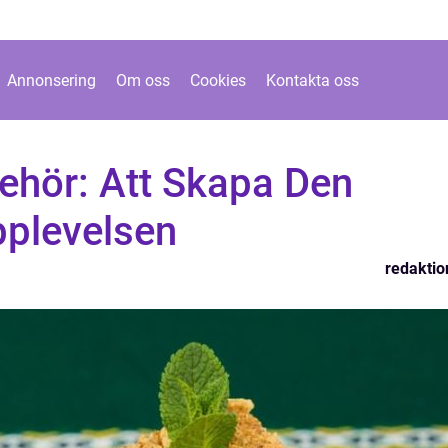
Annonsering
Om oss
Cookies
Kontakta oss
behör: Att Skapa Den
pplevelsen
redaktio