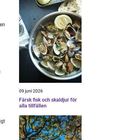
ten
å
09 juni 2026
Färsk fisk och skaldjur för
alla tillfällen
igt