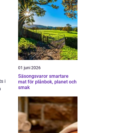
01 juni 2026
Säsongsvaror smartare
s i
mat för plånbok, planet och
smak
a