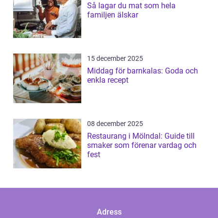
Så lagar du mat som hela
familjen älskar
15 december 2025
Middag för barnkalas: Goda och
enkla recept
08 december 2025
Restaurang i Mölndal: Guide till
smaker som förenar vardag och
fest
Adress