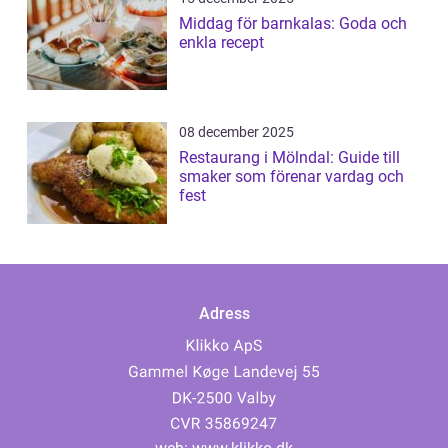
Middag för barnkalas: Goda och
enkla recept
08 december 2025
Restaurang i Mölndal: Guide till
smaker som förenar vardag och
fest
Adress