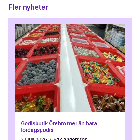
Fler nyheter
Godisbutik Örebro mer än bara
lördagsgodis
31 juli 2026
Erik Andersson