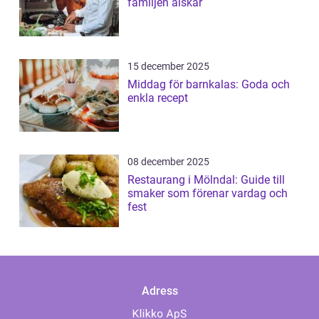
familjen älskar
15 december 2025
Middag för barnkalas: Goda och
enkla recept
08 december 2025
Restaurang i Mölndal: Guide till
smaker som förenar vardag och
fest
Adress