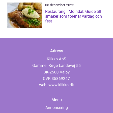
08 december 2025
Restaurang i Mölndal: Guide till
smaker som förenar vardag och
fest
Adress
web:
www.klikko.dk
Menu
Annonsering