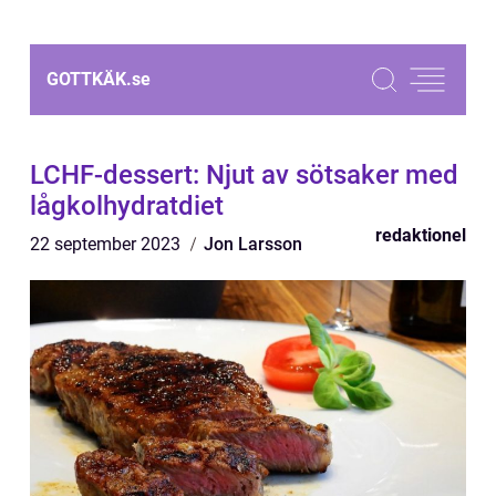
GOTTKÄK.
se
LCHF-dessert: Njut av sötsaker med
lågkolhydratdiet
redaktionel
22 september 2023
Jon Larsson