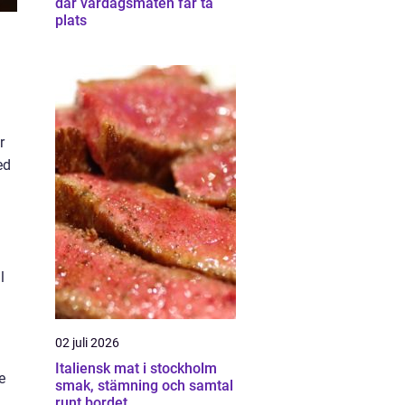
där vardagsmaten får ta
plats
r
ed
l
02 juli 2026
Italiensk mat i stockholm
e
smak, stämning och samtal
runt bordet