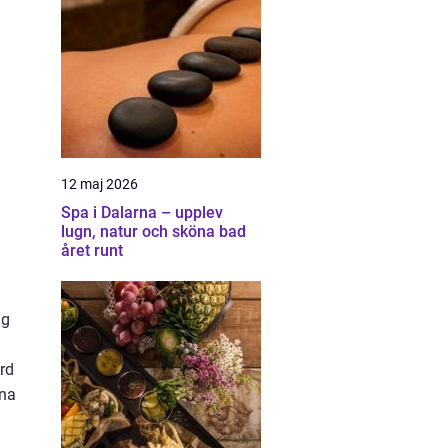
12 maj 2026
Spa i Dalarna – upplev
lugn, natur och sköna bad
året runt
ig
ärd
rna