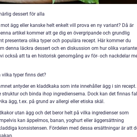
rlig dessert för alla
mot ägg eller kanske helt enkelt vill prova en ny variant? Då är
Denna artikel kommer att ge dig en övergripande och grundlig
mt presentera olika typer och populära recept. Här kommer du
om denna läckra dessert och en diskussion om hur olika variante
r vi också att ta en historisk genomgång av för- och nackdelar m
vilka typer finns det?
net antyder en kladdkaka som inte innehåller ägg i sin recept.
 struktur och binda ihop ingredienserna. Dock kan det finnas fal
ka ägg, t.ex. på grund av allergi eller etiska skäl.
addkakor utan ägg och det beror helt på vilka ingredienser som
mpelvis kan äppelmos, banan, yoghurt eller äggersättning
kladdiga konsistensen. Fördelen med dessa ersättningar är att d
 kakan.