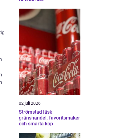
tig
m
n
ch
02 juli 2026
Strömstad läsk
gränshandel, favoritsmaker
och smarta köp