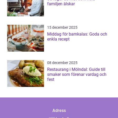
familjen älskar
15 december 2025
Middag för barnkalas: Goda och
enkla recept
08 december 2025
Restaurang i Mölndal: Guide till
smaker som förenar vardag och
fest
Adress