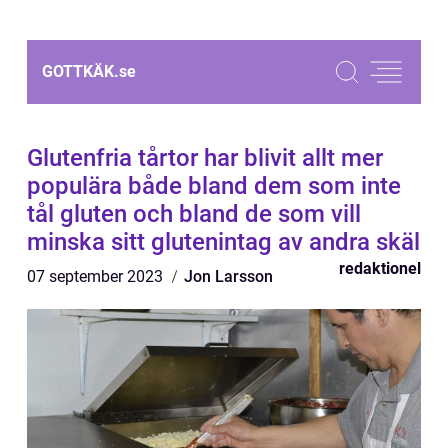
GOTTKÄK.
se
Glutenfria tårtor har blivit allt mer
populära både bland dem som inte
tål gluten och bland de som vill
minska sitt glutenintag av andra skäl
redaktionel
07 september 2023
Jon Larsson