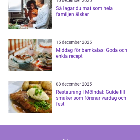
16 december 2025
Så lagar du mat som hela
familjen älskar
15 december 2025
Middag för barnkalas: Goda och
enkla recept
08 december 2025
Restaurang i Mölndal: Guide till
smaker som förenar vardag och
fest