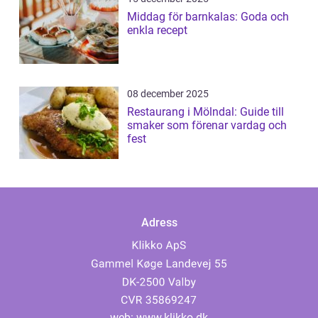
Middag för barnkalas: Goda och
enkla recept
08 december 2025
Restaurang i Mölndal: Guide till
smaker som förenar vardag och
fest
Adress
web:
www.klikko.dk