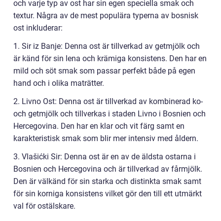
och varje typ av ost har sin egen speciella smak och
textur. Några av de mest populära typerna av bosnisk
ost inkluderar:
1. Sir iz Banje: Denna ost är tillverkad av getmjölk och
är känd för sin lena och krämiga konsistens. Den har en
mild och söt smak som passar perfekt både på egen
hand och i olika maträtter.
2. Livno Ost: Denna ost är tillverkad av kombinerad ko-
och getmjölk och tillverkas i staden Livno i Bosnien och
Hercegovina. Den har en klar och vit färg samt en
karakteristisk smak som blir mer intensiv med åldern.
3. Vlašićki Sir: Denna ost är en av de äldsta ostarna i
Bosnien och Hercegovina och är tillverkad av fårmjölk.
Den är välkänd för sin starka och distinkta smak samt
för sin korniga konsistens vilket gör den till ett utmärkt
val för ostälskare.