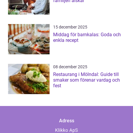
familjen älskar
15 december 2025
Middag för barnkalas: Goda och
enkla recept
08 december 2025
Restaurang i Mölndal: Guide till
smaker som förenar vardag och
fest
Adress