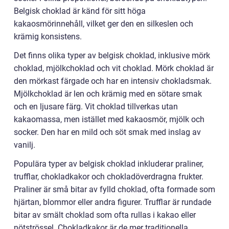
Belgisk choklad är känd för sitt höga
kakaosmörinnehåll, vilket ger den en silkeslen och
krämig konsistens.
Det finns olika typer av belgisk choklad, inklusive mörk
choklad, mjölkchoklad och vit choklad. Mörk choklad är
den mörkast färgade och har en intensiv chokladsmak.
Mjölkchoklad är len och krämig med en sötare smak
och en ljusare färg. Vit choklad tillverkas utan
kakaomassa, men istället med kakaosmör, mjölk och
socker. Den har en mild och söt smak med inslag av
vanilj.
Populära typer av belgisk choklad inkluderar praliner,
trufflar, chokladkakor och chokladöverdragna frukter.
Praliner är små bitar av fylld choklad, ofta formade som
hjärtan, blommor eller andra figurer. Trufflar är rundade
bitar av smält choklad som ofta rullas i kakao eller
nötströssel. Chokladkakor är de mer traditionella