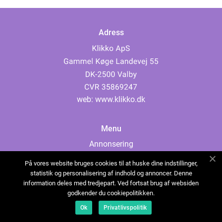
Adress
web:
www.klikko.dk
Menu
Annonsering
Om oss
På vores website bruges cookies til at huske dine indstillinger,
Cookies
statistik og personalisering af indhold og annoncer. Denne
information deles med tredjepart. Ved fortsat brug af websiden
Kontakta oss
godkender du cookiepolitikken.
Sitemap
Ok
Privatlivspolitik