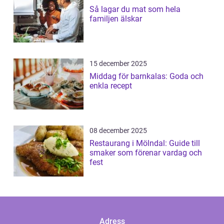
Så lagar du mat som hela
familjen älskar
15 december 2025
Middag för barnkalas: Goda och
enkla recept
08 december 2025
Restaurang i Mölndal: Guide till
smaker som förenar vardag och
fest
Adress