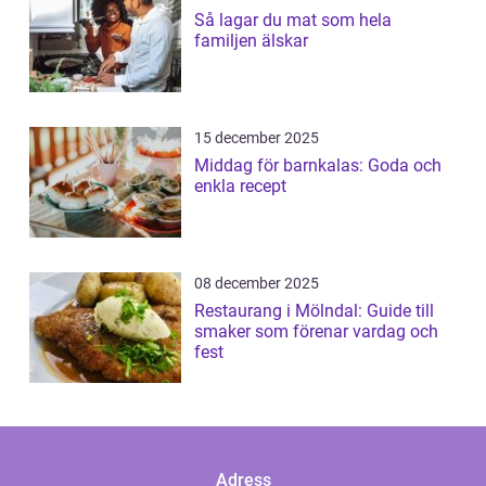
Så lagar du mat som hela
familjen älskar
15 december 2025
Middag för barnkalas: Goda och
enkla recept
08 december 2025
Restaurang i Mölndal: Guide till
smaker som förenar vardag och
fest
Adress