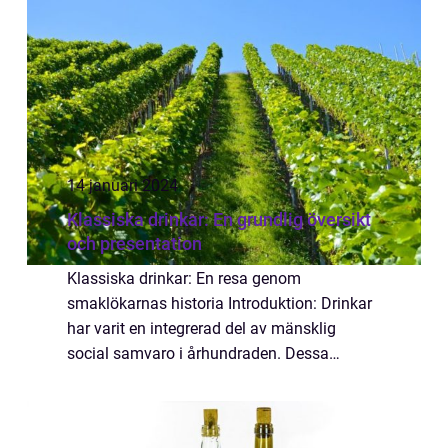
14 januari 2024
Klassiska drinkar: En grundlig översikt
och presentation
Klassiska drinkar: En resa genom
smaklökarnas historia Introduktion: Drinkar
har varit en integrerad del av mänsklig
social samvaro i århundraden. Dessa
klassiska drinkar har överlevt tidens gång
och fortfarande utgör de en viktig del av
våra dryckes...