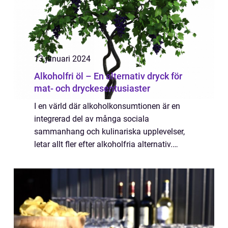
13 januari 2024
Alkoholfri öl – En alternativ dryck för
mat- och dryckesentusiaster
I en värld där alkoholkonsumtionen är en
integrerad del av många sociala
sammanhang och kulinariska upplevelser,
letar allt fler efter alkoholfria alternativ.
Alkoholfri öl har snabbt blivit ett populärt val
för dem som vill njuta av smaken och
upple...