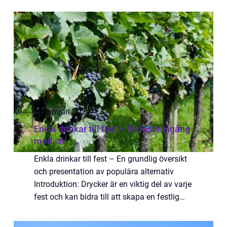
det är en enkel fisksoppa eller en mer
sofistikerad variant, kan valet av vin...
14 januari 2024
Enkla drinkar till fest – Få festen igång
med stil
Enkla drinkar till fest – En grundlig översikt
och presentation av populära alternativ
Introduktion: Drycker är en viktig del av varje
fest och kan bidra till att skapa en festlig
atmosfär. I denna artikel kommer vi att
utforska enkla drinkar t...