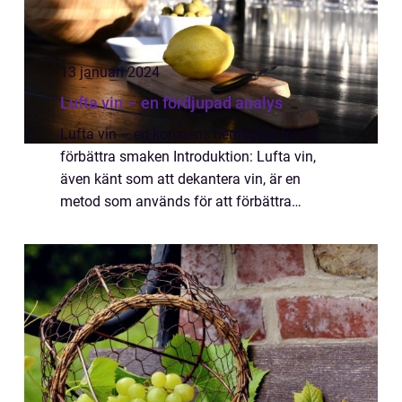
13 januari 2024
Lufta vin – en fördjupad analys
Lufta vin – en konstens hemlighet för att
förbättra smaken Introduktion: Lufta vin,
även känt som att dekantera vin, är en
metod som används för att förbättra
smaken och aromen hos vinet. Genom att
exponera vinet för luft kan dess
karaktärsdrag...