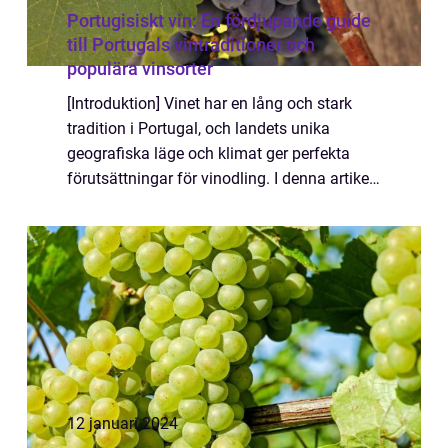
Portugisiskt vin: En fördjupande guide
till Portugals vintraditioner och
populära vinsorter
[Introduktion] Vinet har en lång och stark
tradition i Portugal, och landets unika
geografiska läge och klimat ger perfekta
förutsättningar för vinodling. I denna artikel
kommer vi att ge dig en grundlig översikt av
portugisiskt vin, diskutera dess o...
12 januari 2024