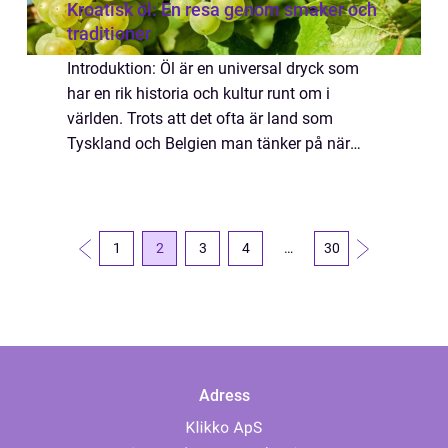
Kroatisk öl: En resa genom smaker och
traditioner
Introduktion: Öl är en universal dryck som
har en rik historia och kultur runt om i
världen. Trots att det ofta är land som
Tyskland och Belgien man tänker på när
man pratar om ölkultur, har Kroatien sin
egen unika plats på den globala ölkartan.
Kroa...
1
2
3
4
…
30
Adress