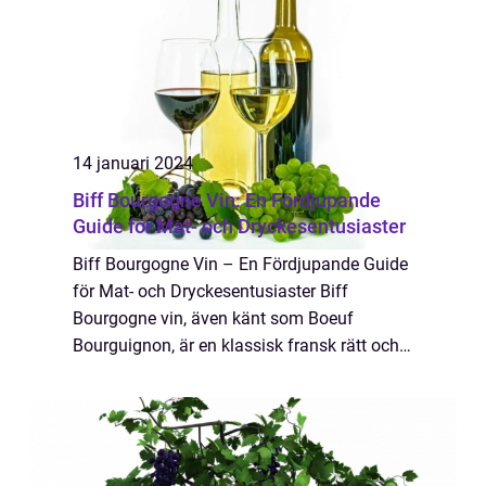
14 januari 2024
Biff Bourgogne Vin: En Fördjupande
Guide för Mat- och Dryckesentusiaster
Biff Bourgogne Vin – En Fördjupande Guide
för Mat- och Dryckesentusiaster Biff
Bourgogne vin, även känt som Boeuf
Bourguignon, är en klassisk fransk rätt och
en populär kombination av kött och vin.
Detta smakrika vin används som en viktig
ingre...