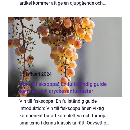
artikel kommer att ge en djupgående och
högkvalitativ översikt över mörk öl, allt från
dess definition och typer till dess...
15 januari 2024
Vin till fisksoppa: En fullständig guide
för mat- och dryckesentusiaster
Vin till fisksoppa: En fullständig guide
Introduktion: Vin till fisksoppa är en viktig
komponent för att komplettera och förhöja
smakerna i denna klassiska rätt. Oavsett om