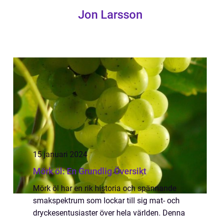
Jon Larsson
15 januari 2024
Mörk öl: En Grundlig Översikt
Mörk öl har en rik historia och spännande
smakspektrum som lockar till sig mat- och
dryckesentusiaster över hela världen. Denna