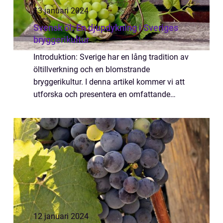
13 januari 2024
Svensk öl: En djupdykning i Sveriges
bryggerikultur
Introduktion: Sverige har en lång tradition av
öltillverkning och en blomstrande
bryggerikultur. I denna artikel kommer vi att
utforska och presentera en omfattande
översikt av svensk öl. Vi kommer att gå
igenom allt från olika öltyper och dess
popul...
12 januari 2024